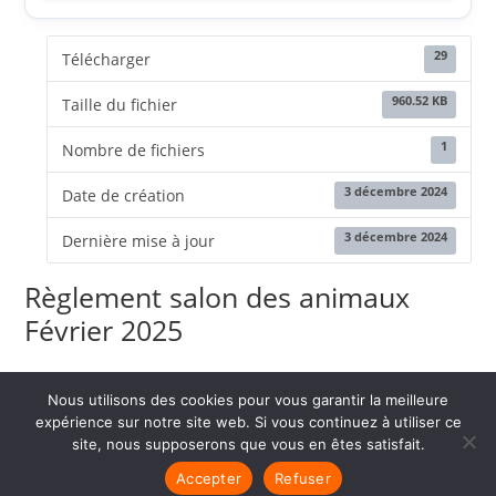
29
Télécharger
960.52 KB
Taille du fichier
1
Nombre de fichiers
3 décembre 2024
Date de création
3 décembre 2024
Dernière mise à jour
Règlement salon des animaux
Février 2025
Nous utilisons des cookies pour vous garantir la meilleure
expérience sur notre site web. Si vous continuez à utiliser ce
site, nous supposerons que vous en êtes satisfait.
©2026 SOCIETE DES PETITS ELEVEURS DU DOUAISIS |
Mentions
Accepter
Refuser
légales